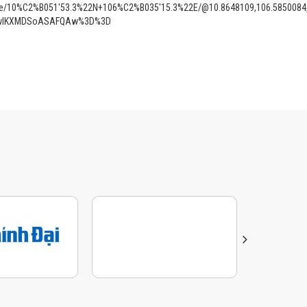
ce/10%C2%B051'53.3%22N+106%C2%B035'15.3%22E/@10.8648109,106.5850084
i4wIKXMDSoASAFQAw%3D%3D