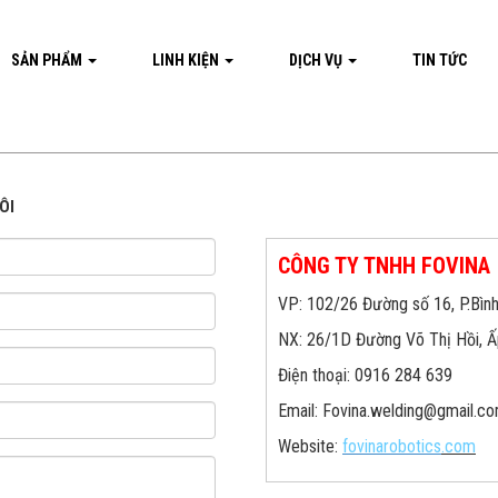
SẢN PHẨM
LINH KIỆN
DỊCH VỤ
TIN TỨC
ÔI
CÔNG TY TNHH FOVINA
VP: 102/26 Đường số 16, P.Bì
NX: 26/1D Đường Võ Thị Hồi, 
Điện thoại: 0916 284 639
Email: Fovina.welding@gmail.c
Website:
fovinarobotics
.com