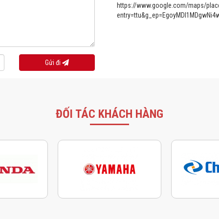
https://www.google.com/maps/pla
entry=ttu&g_ep=EgoyMDI1MDgwN
Gửi đi
ĐỐI TÁC KHÁCH HÀNG