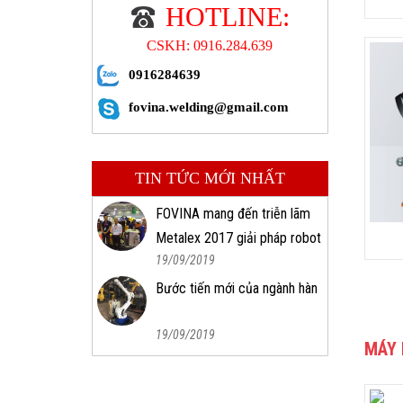
HOTLINE:
CSKH: 0916.284.639
0916284639
fovina.welding@gmail.com
TIN TỨC MỚI NHẤT
FOVINA mang đến triễn lãm
Metalex 2017 giải pháp robot
19/09/2019
công nghiệp tự động
Bước tiến mới của ngành hàn
19/09/2019
MÁY 