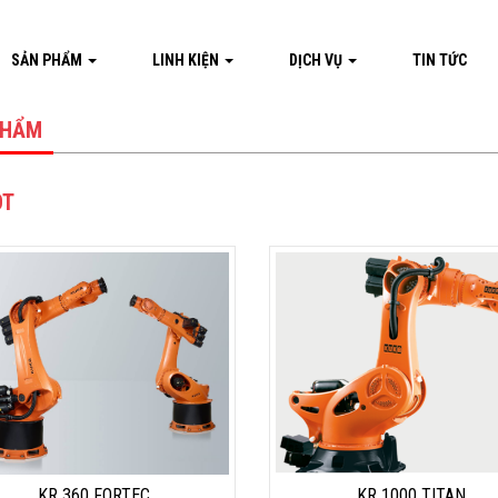
SẢN PHẨM
LINH KIỆN
DỊCH VỤ
TIN TỨC
PHẨM
OT
KR 360 FORTEC
KR 1000 TITAN