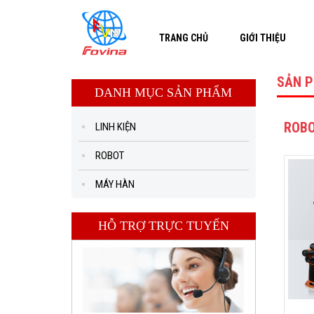
TRANG CHỦ
GIỚI THIỆU
SẢN 
DANH MỤC SẢN PHẨM
ROB
LINH KIỆN
ROBOT
MÁY HÀN
HỖ TRỢ TRỰC TUYẾN