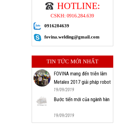
HOTLINE:
CSKH: 0916.284.639
0916284639
fovina.welding@gmail.com
TIN TỨC MỚI NHẤT
FOVINA mang đến triễn lãm
Metalex 2017 giải pháp robot
19/09/2019
công nghiệp tự động
Bước tiến mới của ngành hàn
19/09/2019