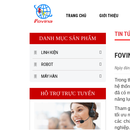
TRANG CHỦ
GIỚI THIỆU
TIN T
DANH MỤC SẢN PHẨM
LINH KIỆN
FOVIN
ROBOT
Ngày đăng
MÁY HÀN
Trong t
hệ thố
đã có m
HỖ TRỢ TRỰC TUYẾN
năng l
Tham g
tối ưu 
các ch
nghiệp.