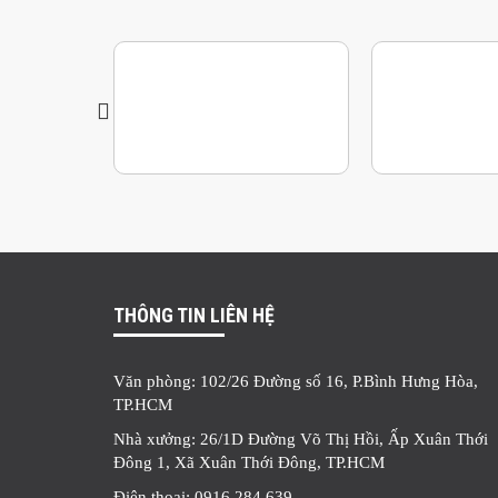
THÔNG TIN LIÊN HỆ
Văn phòng: 102/26 Đường số 16, P.Bình Hưng Hòa,
TP.HCM
Nhà xưởng: 26/1D Đường Võ Thị Hồi, Ấp Xuân Thới
Đông 1, Xã Xuân Thới Đông, TP.HCM
Điện thoại: 0916 284 639