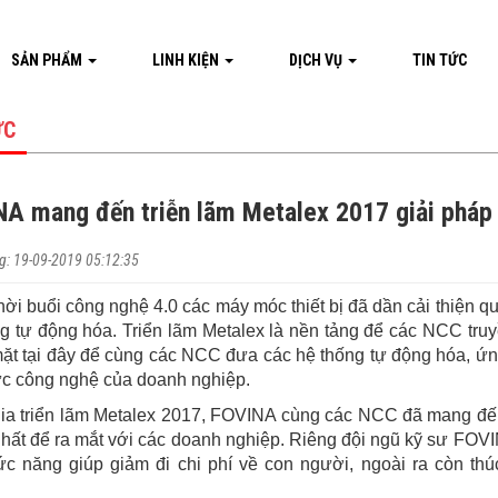
SẢN PHẨM
LINH KIỆN
DỊCH VỤ
TIN TỨC
ỨC
A mang đến triễn lãm Metalex 2017 giải pháp 
: 19-09-2019 05:12:35
hời buổi công nghệ 4.0 các máy móc thiết bị đã dần cải thiện q
ng tự động hóa. Triển lãm Metalex là nền tảng để các NCC tr
ặt tại đây để cùng các NCC đưa các hệ thống tự động hóa, ứn
ực công nghệ của doanh nghiệp.
ia triển lãm Metalex 2017, FOVINA cùng các NCC đã mang đến
nhất để ra mắt với các doanh nghiệp. Riêng đội ngũ kỹ sư FOVI
ức năng giúp giảm đi chi phí về con người, ngoài ra còn t