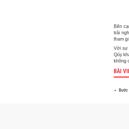
Bên cạ
trải n
tham gi
Với sự
Qúy khá
không c
BÀI V
Bước 