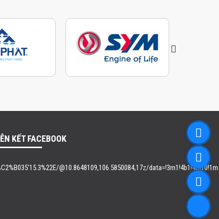
IÊN KẾT FACEBOOK
2%B035'15.3%22E/@10.8648109,106.5850084,17z/data=!3m1!4b1!4m10!1m