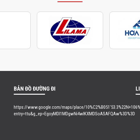
BẢN ĐỒ ĐƯỜNG ĐI
L
https://www.google.com/maps/place/10%C2%B051'53.3%22N+106%C
entry=ttu&g_ep=EgoyMDI1MDgwNi4wIKXMDSoASAFQAw%3D%3D