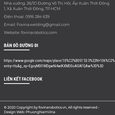
Nhà xưởng: 26/1D Đường Võ Thị Hồi, Ấp Xuân Thới Đông
1, Xã Xuân Thới Đông, TP.HCM
Điện thoại: 0916 284 639
Email: Fovina.welding@gmail.com
Website: fovinarobotics.com
BẢN ĐỒ ĐƯỜNG ĐI
https://www.google.com/maps/place/10%C2%B051'53.3%22N+106%C2%B0
entry=ttu&g_ep=EgoyMDI1MDgwNi4wIKXMDSoASAFQAw%3D%3D
LIÊN KẾT FACEBOOK
© 2020 Copyright by fovinarobotics.vn, All rights reserved -
Design Web: PhuongNamVina