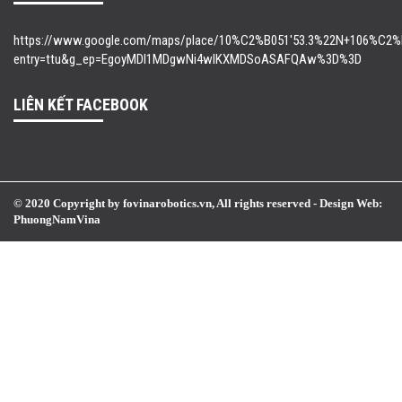
https://www.google.com/maps/place/10%C2%B051'53.3%22N+106%C2%B0
entry=ttu&g_ep=EgoyMDI1MDgwNi4wIKXMDSoASAFQAw%3D%3D
LIÊN KẾT FACEBOOK
© 2020 Copyright by fovinarobotics.vn, All rights reserved -
Design Web:
PhuongNamVina