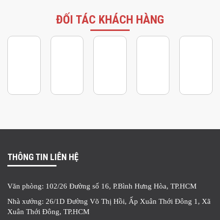
ĐỐI TÁC KHÁCH HÀNG
THÔNG TIN LIÊN HỆ
Văn phòng: 102/26 Đường số 16, P.Bình Hưng Hòa, TP.HCM
Nhà xưởng: 26/1D Đường Võ Thị Hồi, Ấp Xuân Thới Đông 1, Xã
Xuân Thới Đông, TP.HCM