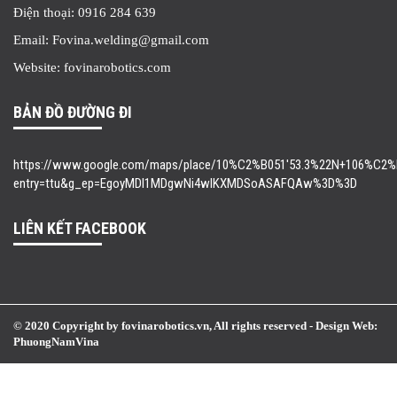
Điện thoại: 0916 284 639
Email: Fovina.welding@gmail.com
Website: fovinarobotics.com
BẢN ĐỒ ĐƯỜNG ĐI
https://www.google.com/maps/place/10%C2%B051'53.3%22N+106%C2%B0
entry=ttu&g_ep=EgoyMDI1MDgwNi4wIKXMDSoASAFQAw%3D%3D
LIÊN KẾT FACEBOOK
© 2020 Copyright by fovinarobotics.vn, All rights reserved -
Design Web:
PhuongNamVina