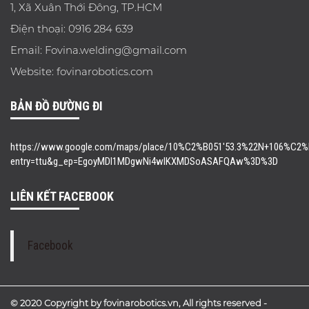
1, Xã Xuân Thới Đông, TP.HCM
Điện thoại: 0916 284 639
Email: Fovina.welding@gmail.com
Website: fovinarobotics.com
BẢN ĐỒ ĐƯỜNG ĐI
https://www.google.com/maps/place/10%C2%B051'53.3%22N+106%C2%B0
entry=ttu&g_ep=EgoyMDI1MDgwNi4wIKXMDSoASAFQAw%3D%3D
LIÊN KẾT FACEBOOK
Facebook
© 2020 Copyright by fovinarobotics.vn, All rights reserved -