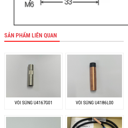
SẢN PHẨM LIÊN QUAN
VÒI SÚNG U4167G01
VÒI SÚNG U4186L00