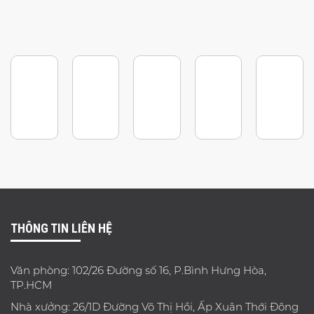
THÔNG TIN LIÊN HỆ
Văn phòng: 102/26 Đường số 16, P.Bình Hưng Hòa,
TP.HCM
Nhà xưởng: 26/1D Đường Võ Thị Hồi, Ấp Xuân Thới Đông