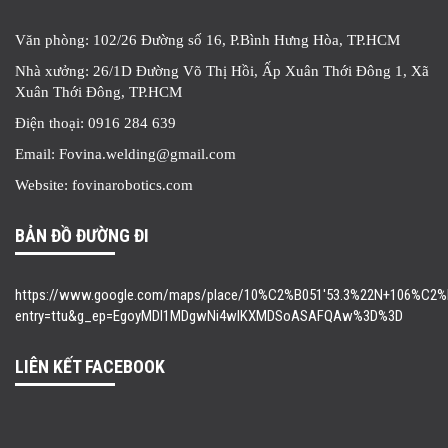
Văn phòng: 102/26 Đường số 16, P.Bình Hưng Hòa, TP.HCM
Nhà xưởng: 26/1D Đường Võ Thị Hồi, Ấp Xuân Thới Đông 1, Xã
Xuân Thới Đông, TP.HCM
Điện thoại: 0916 284 639
Email: Fovina.welding@gmail.com
Website: fovinarobotics.com
BẢN ĐỒ ĐƯỜNG ĐI
https://www.google.com/maps/place/10%C2%B051'53.3%22N+106%C2%B0
entry=ttu&g_ep=EgoyMDI1MDgwNi4wIKXMDSoASAFQAw%3D%3D
LIÊN KẾT FACEBOOK