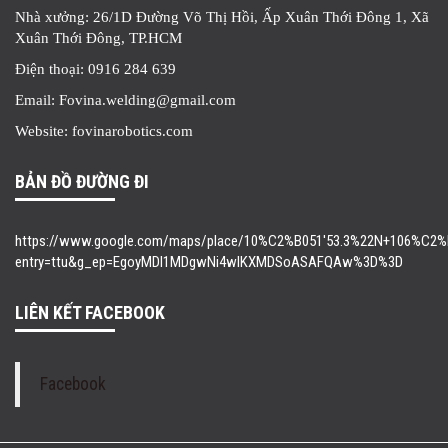
Nhà xưởng: 26/1D Đường Võ Thị Hồi, Ấp Xuân Thới Đông 1, Xã
Xuân Thới Đông, TP.HCM
Điện thoại: 0916 284 639
Email: Fovina.welding@gmail.com
Website: fovinarobotics.com
BẢN ĐỒ ĐƯỜNG ĐI
https://www.google.com/maps/place/10%C2%B051'53.3%22N+106%C2%B0
entry=ttu&g_ep=EgoyMDI1MDgwNi4wIKXMDSoASAFQAw%3D%3D
LIÊN KẾT FACEBOOK
Facebook